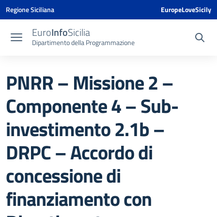
Vai ai contenuti
Vai al menu di navigazione
Vai al footer
Vai al banner delle Cookie Policy
Regione Siciliana
EuropeLoveSicily
Euro
Info
Sicilia
Dipartimento della Programmazione
PNRR – Missione 2 –
Componente 4 – Sub-
investimento 2.1b –
DRPC – Accordo di
concessione di
finanziamento con