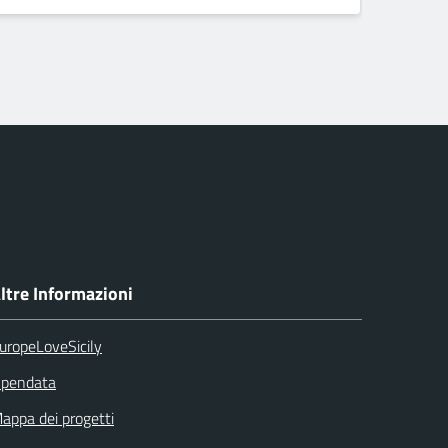
ltre Informazioni
uropeLoveSicily
pendata
appa dei progetti