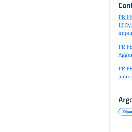
Cont
PR FE
IBTM 
impe
PR FE
Aggiu
PR FE
ammes
Arg
Dipa