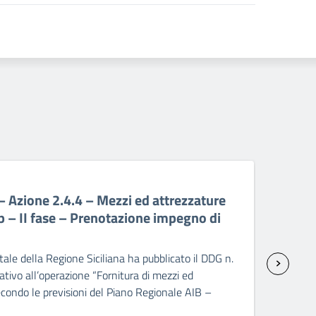
06 A
Azione 2.4.4 – Mezzi ed attrezzature
PR 
p – II fase – Prenotazione impegno di
att
sp
ale della Regione Siciliana ha pubblicato il DDG n.
Il C
ivo all’operazione “Fornitura di mezzi ed
2237
condo le previsioni del Piano Regionale AIB –
seco
]
dopp