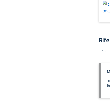
Rife
Informa
M
Di
Te
In