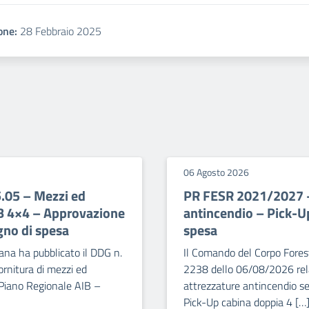
one:
28 Febbraio 2025
06 Agosto 2026
5.05 – Mezzi ed
PR FESR 2021/2027 – 
IB 4×4 – Approvazione
antincendio – Pick-U
gno di spesa
spesa
ana ha pubblicato il DDG n.
Il Comando del Corpo Forest
rnitura di mezzi ed
2238 dello 06/08/2026 relat
 Piano Regionale AIB –
attrezzature antincendio se
Pick-Up cabina doppia 4 […