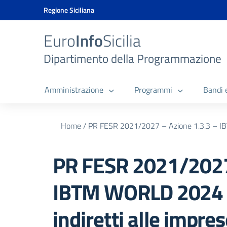
Vai ai contenuti
Vai al menu di navigazione
Vai al footer
Vai al banner delle Cookie Policy
Regione Siciliana
Euro
Info
Sicilia
Dipartimento della Programmazione
Amministrazione
Programmi
Bandi 
Home
/
PR FESR 2021/2027 – Azione 1.3.3 – IBT
PR FESR 2021/2027 
IBTM WORLD 2024 –
indiretti alle impre