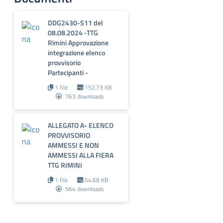
DDG2430-S11 del
08.08.2024 -TTG
Rimini Approvazione
integrazione elenco
provvisorio
Partecipanti -
1 file
152.73 KB
763 downloads
ALLEGATO A- ELENCO
PROVVISORIO
AMMESSI E NON
AMMESSI ALLA FIERA
TTG RIMINI
1 file
54.68 KB
564 downloads