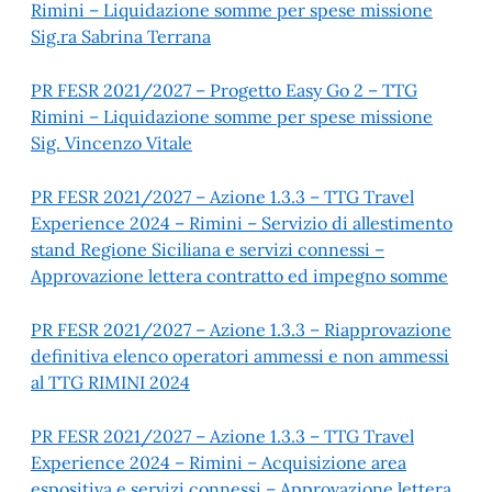
Rimini – Liquidazione somme per spese missione
Sig.ra Sabrina Terrana
PR FESR 2021/2027 – Progetto Easy Go 2 – TTG
Rimini – Liquidazione somme per spese missione
Sig. Vincenzo Vitale
PR FESR 2021/2027 – Azione 1.3.3 – TTG Travel
Experience 2024 – Rimini – Servizio di allestimento
stand Regione Siciliana e servizi connessi –
Approvazione lettera contratto ed impegno somme
PR FESR 2021/2027 – Azione 1.3.3 – Riapprovazione
definitiva elenco operatori ammessi e non ammessi
al TTG RIMINI 2024
PR FESR 2021/2027 – Azione 1.3.3 – TTG Travel
Experience 2024 – Rimini – Acquisizione area
espositiva e servizi connessi – Approvazione lettera