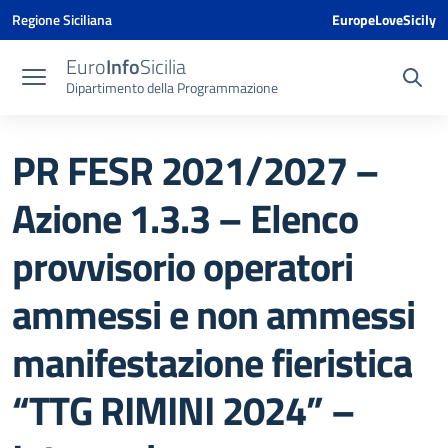
Vai ai contenuti
Vai al menu di navigazione
Vai al footer
Vai al banner delle Cookie Policy
Regione Siciliana
EuropeLoveSicily
Euro
Info
Sicilia
Dipartimento della Programmazione
PR FESR 2021/2027 –
Azione 1.3.3 – Elenco
provvisorio operatori
ammessi e non ammessi
manifestazione fieristica
“TTG RIMINI 2024” –