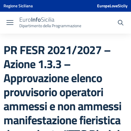
Vai ai contenuti
Vai al menu di navigazione
Vai al footer
Vai al banner delle Cookie Policy
Regione Siciliana
EuropeLoveSicily
Euro
Info
Sicilia
Dipartimento della Programmazione
PR FESR 2021/2027 –
Azione 1.3.3 –
Approvazione elenco
provvisorio operatori
ammessi e non ammessi
manifestazione fieristica