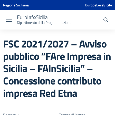
Vai ai contenuti
Vai al menu di navigazione
Vai al footer
Vai al banner delle Cookie Policy
Regione Siciliana
EuropeLoveSicily
Euro
Info
Sicilia
Dipartimento della Programmazione
FSC 2021/2027 – Avviso
pubblico “FAre Impresa in
Sicilia – FAInSicilia” –
Concessione contributo
impresa Red Etna
Postato il:
Tempo di lettura: