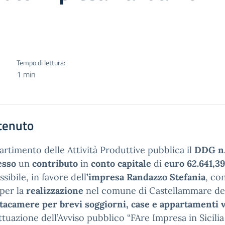
Tempo di lettura:
1 min
tenuto
partimento delle Attività Produttive pubblica il
DDG n.
esso
un
contributo
in
conto capitale
di
euro 62.641,39
sibile, in favore dell
’impresa Randazzo Stefania
, co
 per la
realizzazione
nel comune di Castellammare del
ttacamere per brevi soggiorni, case e appartamenti 
attuazione dell’Avviso pubblico “FAre Impresa in Sicili