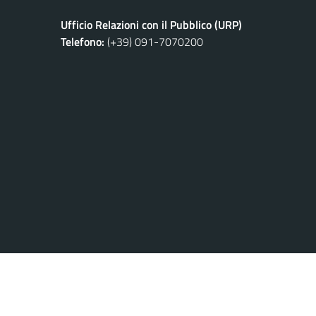
Ufficio Relazioni con il Pubblico (URP)
Telefono:
(+39) 091-7070200
Privacy Policy
Credits
Note Legali
Meccanismo di Feed