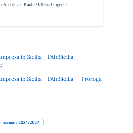
tà Produttive
Ruolo / Ufficio:
Dirigente
resa in Sicilia – FAInSicilia” –
e
resa in Sicilia – FAInSicilia” – Proroga
ammazione 2021/2027