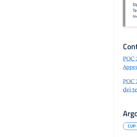
Di
Te
In
Cont
POC 2
Appro
POC 2
dei t
Arg
CUP