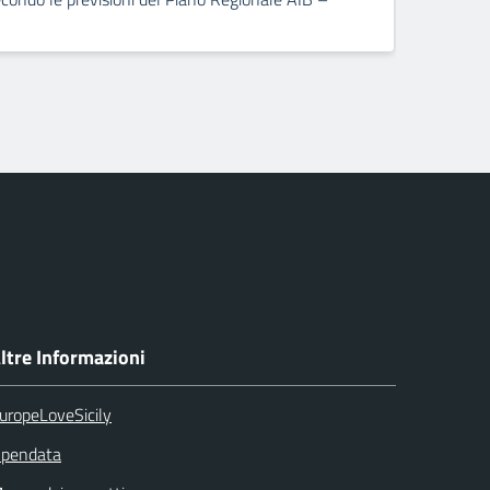
]
dopp
ltre Informazioni
uropeLoveSicily
pendata