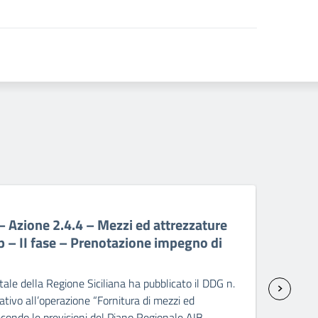
06 A
Azione 2.4.4 – Mezzi ed attrezzature
PR 
p – II fase – Prenotazione impegno di
att
sp
ale della Regione Siciliana ha pubblicato il DDG n.
Il C
ivo all’operazione “Fornitura di mezzi ed
2237
condo le previsioni del Piano Regionale AIB –
seco