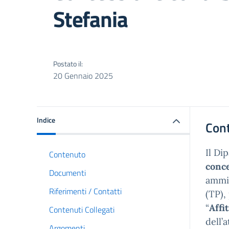
Stefania
Postato il:
20 Gennaio 2025
Indice
Con
Il Di
Contenuto
conc
Documenti
ammis
Riferimenti / Contatti
(TP),
“
Affi
Contenuti Collegati
dell’
Argomenti