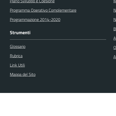
Piano Sviluppo e Coesione
M
Programma Operativo Complementare
N
Programmazione 2014-2020
N
B
Strumenti
A
Glossario
O
Rubrica
A
Link Utili
Mappa del Sito
back
Dichiarazione di accessibilità