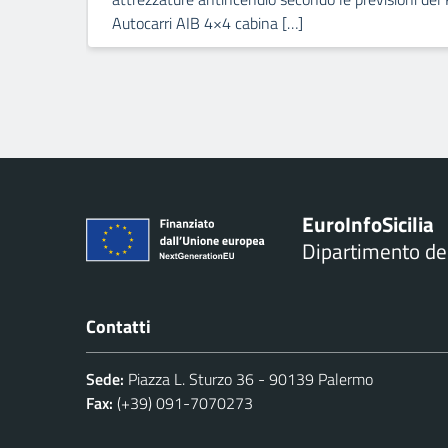
Autocarri AIB 4×4 cabina […]
Euro
Info
Sicilia
Dipartimento d
Contatti
Sede:
Piazza L. Sturzo 36 - 90139 Palermo
Fax:
(+39) 091-7070273