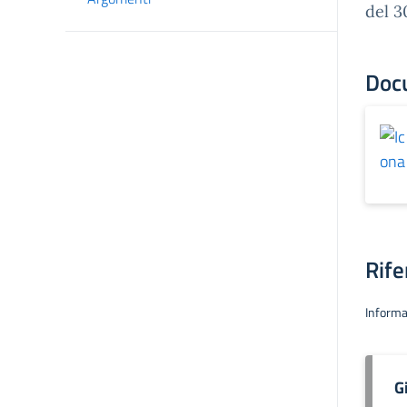
del 3
Doc
Rife
Informa
G