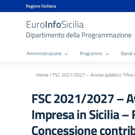
Vai ai contenuti
Vai al menu di navigazione
Vai al footer
Vai al banner delle Cookie Policy
Regione Siciliana
Euro
Info
Sicilia
Dipartimento della Programmazione
Amministrazione
Programmi
Bandi 
Home
/
FSC 2021/2027 – Avviso pubblico “FAre Im
FSC 2021/2027 – Av
Impresa in Sicilia – 
Concessione contri