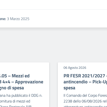
one:
3 Marzo 2025
06 Agosto 2026
5.05 – Mezzi ed
PR FESR 2021/2027 – 
IB 4×4 – Approvazione
antincendio – Pick-U
gno di spesa
spesa
ana ha pubblicato il DDG n.
Il Comando del Corpo Forest
rnitura di mezzi ed
2238 dello 06/08/2026 relat
 Piano Regionale AIB –
attrezzature antincendio se