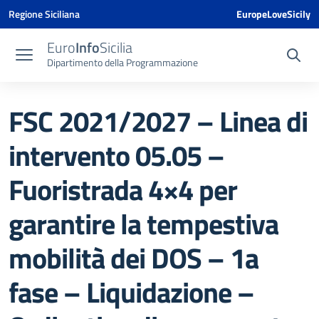
Vai ai contenuti
Vai al menu di navigazione
Vai al footer
Vai al banner delle Cookie Policy
Regione Siciliana
EuropeLoveSicily
Euro
Info
Sicilia
Dipartimento della Programmazione
FSC 2021/2027 – Linea di
intervento 05.05 –
Fuoristrada 4×4 per
garantire la tempestiva
mobilità dei DOS – 1a
fase – Liquidazione –