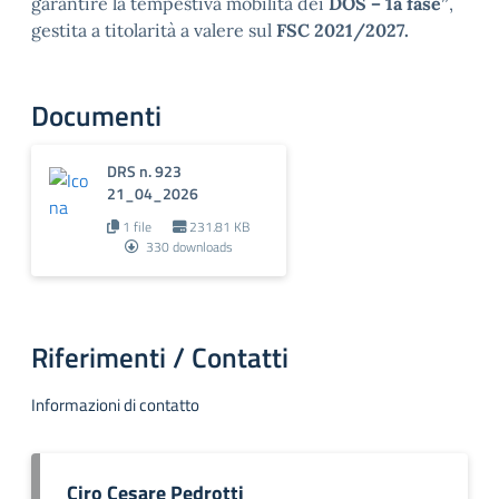
garantire la tempestiva mobilità dei
DOS – 1a fase”
,
gestita a titolarità a valere sul
FSC 2021/2027.
Documenti
DRS n. 923
21_04_2026
1 file
231.81 KB
330 downloads
Riferimenti / Contatti
Informazioni di contatto
Ciro Cesare Pedrotti