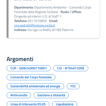
Dipartimento:
Dipartimento Ambiente - Comando Corpo
Forestale della Regione Siciliana
Ruolo / Ufficio:
Dirigente ad interim U.O. di Staff 1
Telefono:
0917070859
Email:
ciro.pedrotti@regione.sicilia.it
Indirizzo:
Via Ugo La Malfa, 87/89 Palermo
Argomenti
CUP - G69I24000710001
CIG - B7D4A72D0E
Comando del Corpo forestale
Sostenibilità ambientale ed energia
FSC
Antincendio
Gestione a titolarità
Linea di intervento 05.05
Liquidazione