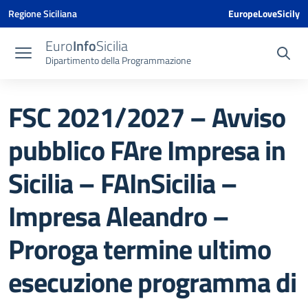
Vai ai contenuti
Vai al menu di navigazione
Vai al footer
Vai al banner delle Cookie Policy
Regione Siciliana
EuropeLoveSicily
Euro
Info
Sicilia
Dipartimento della Programmazione
FSC 2021/2027 – Avviso
pubblico FAre Impresa in
Sicilia – FAInSicilia –
Impresa Aleandro –
Proroga termine ultimo
esecuzione programma di