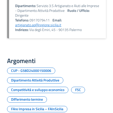
Dipartimento:
Servizio 3.S Artigianato e Aiuti alle Imprese
- Dipartimento Attività Produttive
Ruolo / Ufficio:
Dirigente
Telefono:
0917079411
Email:
artigianato.ap@regione.sicilia.it
Indirizzo:
Via degli Emiri, 45 - 90135 Palermo
Argomenti
CUP - G58D24000150006
Dipartimento Attività Produttive
Competitività e sviluppo economico
FSC
Differimento termine
FAre Impresa in Sicilia – FAInSicilia