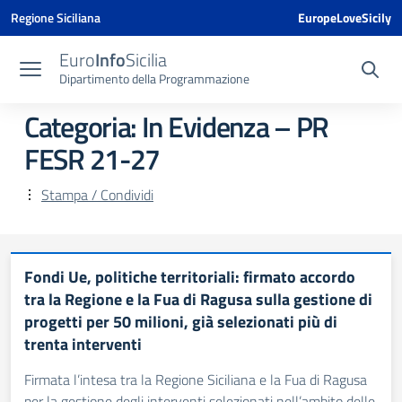
Vai ai contenuti
Vai al menu di navigazione
Vai al footer
Vai al banner delle Cookie Policy
Regione Siciliana
EuropeLoveSicily
Euro
Info
Sicilia
Dipartimento della Programmazione
Categoria:
In Evidenza – PR
FESR 21-27
Stampa / Condividi
Fondi Ue, politiche territoriali: firmato accordo
tra la Regione e la Fua di Ragusa sulla gestione di
progetti per 50 milioni, già selezionati più di
trenta interventi
Firmata l’intesa tra la Regione Siciliana e la Fua di Ragusa
per la gestione degli interventi selezionati nell’ambito delle