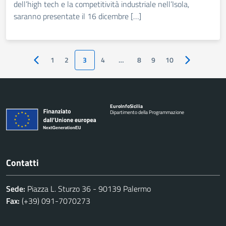
dell’high tech e la competitività industriale nell’Isola,
saranno presentate il 16 dicembre […]
1
2
3
4
…
8
9
10
Pagina precedente
Pagina succe
Euro
Info
Sicilia
Dipartimento della Programmazione
Contatti
Sede:
Piazza L. Sturzo 36 - 90139 Palermo
Fax:
(+39) 091-7070273