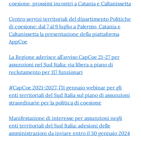
coesione, prossimi incontri a Catania e Caltanissetta
Centro servizi territoriali del dipartimento Politiche
di coesione: dal 7 al 9 luglio a Palermo, Catania e
Caltanissetta la presentazione della piattaforma
AppCoe
La Regione aderisce all’avviso CapCoe 21-27 per
assunzioni nel Sud Italia: via libera a piano di
reclutamento per 117 funzionari
#CapCoe 2021-2027: l’11 gennaio webinar per gli
enti territoriali del Sud Italia sul piano di assunzioni
straordinarie per la politica di coesione
Manifestazione di interesse per assunzioni negli
enti territoriali del Sud Italia: adesioni delle
amministrazioni da inviare entro il 30 gennaio 2024