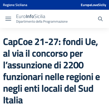
Vai ai contenuti
Vai al menu di navigazione
Vai al footer
Vai al banner delle Cookie Policy
Regione Siciliana
EuropeLoveSicily
Euro
Info
Sicilia
Dipartimento della Programmazione
CapCoe 21-27: fondi Ue,
al via il concorso per
l’assunzione di 2200
funzionari nelle regioni e
negli enti locali del Sud
Italia