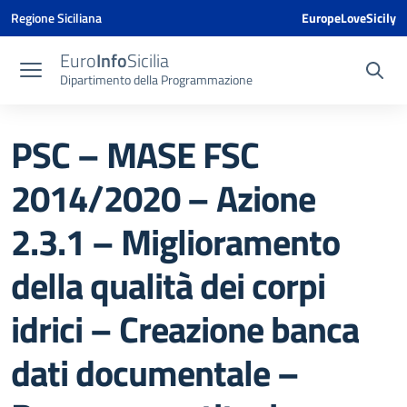
Vai ai contenuti
Vai al menu di navigazione
Vai al footer
Vai al banner delle Cookie Policy
Regione Siciliana
EuropeLoveSicily
Euro
Info
Sicilia
Dipartimento della Programmazione
PSC – MASE FSC
2014/2020 – Azione
2.3.1 – Miglioramento
della qualità dei corpi
idrici – Creazione banca
dati documentale –