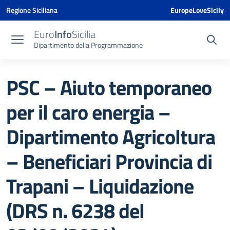
Vai ai contenuti
Vai al menu di navigazione
Vai al footer
Vai al banner delle Cookie Policy
Regione Siciliana
EuropeLoveSicily
Euro
Info
Sicilia
Dipartimento della Programmazione
PSC – Aiuto temporaneo
per il caro energia –
Dipartimento Agricoltura
– Beneficiari Provincia di
Trapani – Liquidazione
(DRS n. 6238 del