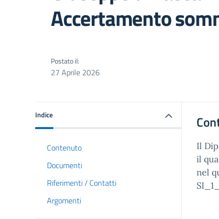
Accertamento som
Postato il:
27 Aprile 2026
Indice
Con
Il Di
Contenuto
il qu
Documenti
nel q
Riferimenti / Contatti
SI_1_
Argomenti