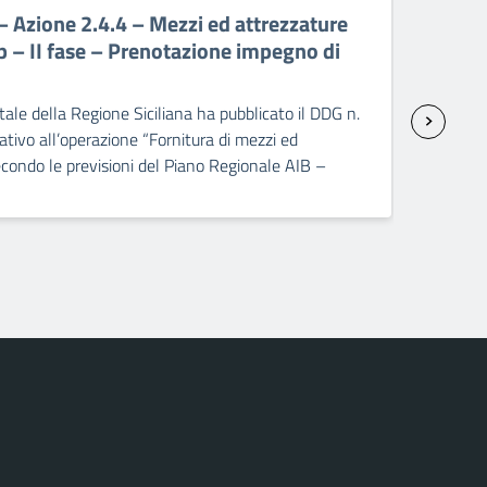
Azione 2.4.4 – Mezzi ed attrezzature
PR 
p – II fase – Prenotazione impegno di
att
sp
ale della Regione Siciliana ha pubblicato il DDG n.
Il C
ivo all’operazione “Fornitura di mezzi ed
2237
condo le previsioni del Piano Regionale AIB –
seco
]
dopp