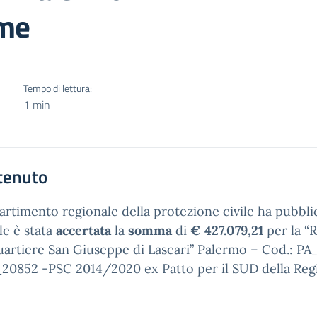
me
Tempo di lettura:
1 min
tenuto
partimento regionale della protezione civile ha pubbli
ale è stata
accertata
la
somma
di
€ 427.079,21
per la “R
uartiere San Giuseppe di Lascari” Palermo – Cod.: P
20852 -PSC 2014/2020 ex Patto per il SUD della Regi