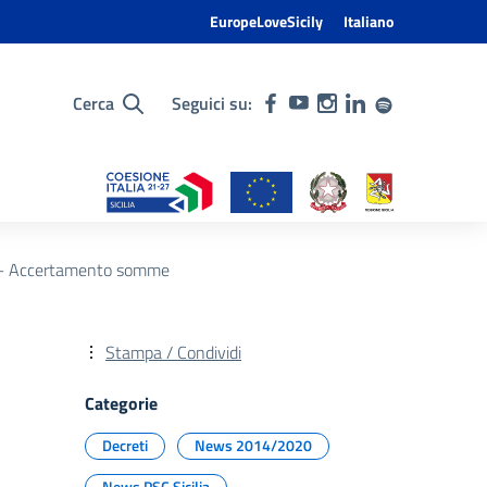
EuropeLoveSicily
Italiano
Cerca
Seguici su:
mo – Accertamento somme
Stampa / Condividi
Categorie
Decreti
News 2014/2020
News PSC Sicilia