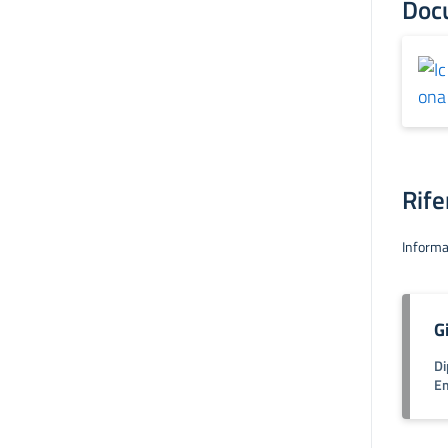
Doc
Rife
Informa
G
Di
Em