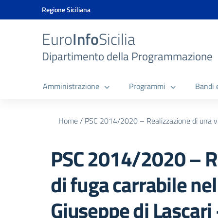
Vai ai contenuti
Vai al menu di navigazione
Vai al footer
Vai al banner delle Cookie Policy
Regione Siciliana
Euro
Info
Sicilia
Dipartimento della Programmazione
Amministrazione
Programmi
Bandi 
Home
/
PSC 2014/2020 – Realizzazione di una vi
PSC 2014/2020 – Re
di fuga carrabile ne
Giuseppe di Lascari