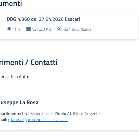
umenti
DDG n.360 del 27.04.2026 Lascari
1 file
427.20 KB
321 downloads
rimenti / Contatti
zioni di contatto
iuseppe La Rosa
partimento:
Protezione Civile
Ruolo / Ufficio:
Dirigente
ail:
g.larosa@protezionecivilesicilia.it