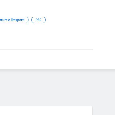
tture e Trasporti
PSC
06 A