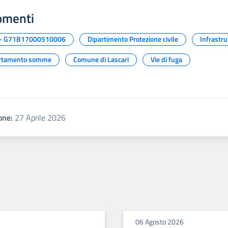
omenti
 - G71B17000510006
Dipartimento Protezione civile
Infrastru
rtamento somme
Comune di Lascari
Vie di fuga
one:
27 Aprile 2026
06 Agosto 2026