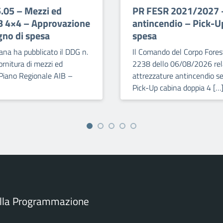
5.05 – Mezzi ed
PR FESR 2021/2027 – 
IB 4×4 – Approvazione
antincendio – Pick-U
gno di spesa
spesa
ana ha pubblicato il DDG n.
Il Comando del Corpo Forest
rnitura di mezzi ed
2238 dello 06/08/2026 relat
 Piano Regionale AIB –
attrezzature antincendio se
Pick-Up cabina doppia 4 […
ella Programmazione