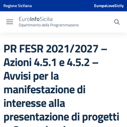
Vai ai contenuti
Vai al menu di navigazione
Vai al footer
Vai al banner delle Cookie Policy
Regione Siciliana
EuropeLoveSicily
Euro
Info
Sicilia
Dipartimento della Programmazione
PR FESR 2021/2027 –
Azioni 4.5.1 e 4.5.2 –
Avvisi per la
manifestazione di
interesse alla
presentazione di progetti