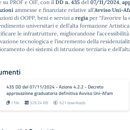
e su PROF e OIF, con il
DD n. 435
del
07/11/2024
,
ap
zioni
ammesse e finanziate relative all’
Avviso Uni-A
zioni di OOPP, beni e servizi a
regia
per “Favorire la s
ndimento universitari e dell’alta formazione Artistica
lificare le infrastrutture, migliorandone l’accessibili
ovazione tecnologica e l’incremento della residenzialit
ioramento dei sistemi di istruzione terziaria e dell’alt
umenti
435 DD del 07/11/2024 - Azione 4.2.2 - Decreto
approvazione graduatoria definitiva Avviso Uni-Afam
1 file
329.24 KB
621 downloads