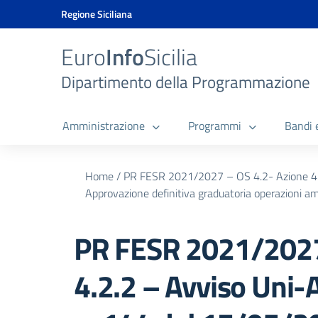
Vai ai contenuti
Vai al menu di navigazione
Vai al footer
Vai al banner delle Cookie Policy
Regione Siciliana
Euro
Info
Sicilia
Dipartimento della Programmazione
Amministrazione
Programmi
Bandi 
Home
/
PR FESR 2021/2027 – OS 4.2- Azione 4.2
Approvazione definitiva graduatoria operazioni 
PR FESR 2021/2027
4.2.2 – Avviso Uni