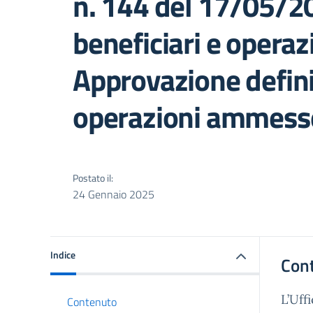
n. 144 del 17/05/2
beneficiari e opera
Approvazione defini
operazioni ammess
Postato il:
24 Gennaio 2025
Indice
Con
L’Uff
Contenuto