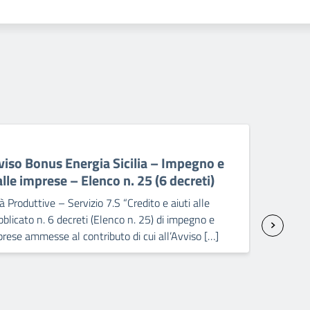
06 A
so Bonus Energia Sicilia – Impegno e
PO 
le imprese – Elenco n. 25 (6 decreti)
Pro
def
à Produttive – Servizio 7.S “Credito e aiuti alle
blicato n. 6 decreti (Elenco n. 25) di impegno e
Il D
rese ammesse al contributo di cui all’Avviso […]
e Po
04/0
con