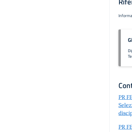
Rife
Informa
G
Di
Te
Cont
PR FE
Selez
disci
PR FE