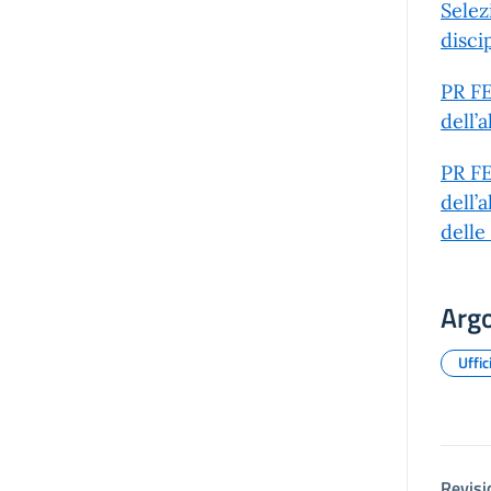
Selez
disci
PR FE
dell’
PR FE
dell’
delle
Arg
Uffic
Revisi