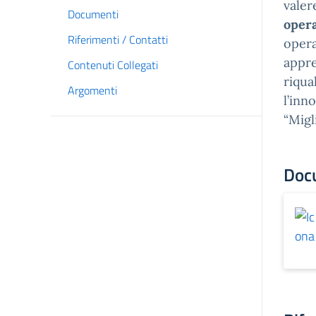
valer
Documenti
opera
Riferimenti / Contatti
opera
appre
Contenuti Collegati
riqua
Argomenti
l’inn
“Migl
Doc