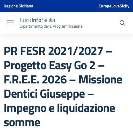
Vai ai contenuti
Vai al menu di navigazione
Vai al footer
Vai al banner delle Cookie Policy
Regione Siciliana
EuropeLoveSicily
Euro
Info
Sicilia
Dipartimento della Programmazione
PR FESR 2021/2027 –
Progetto Easy Go 2 –
F.R.E.E. 2026 – Missione
Dentici Giuseppe –
Impegno e liquidazione
somme