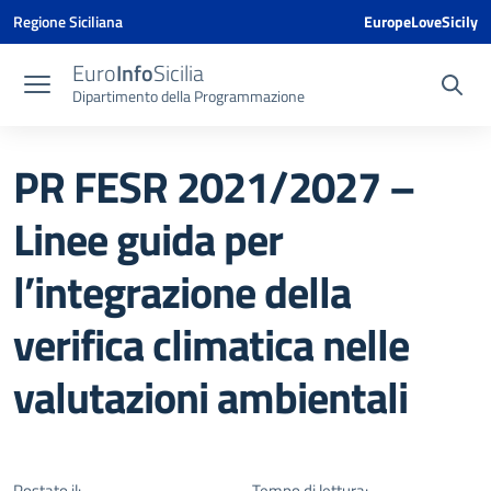
Vai ai contenuti
Vai al menu di navigazione
Vai al footer
Vai al banner delle Cookie Policy
Regione Siciliana
EuropeLoveSicily
Euro
Info
Sicilia
Dipartimento della Programmazione
PR FESR 2021/2027 –
Linee guida per
l’integrazione della
verifica climatica nelle
valutazioni ambientali
Postato il:
Tempo di lettura: