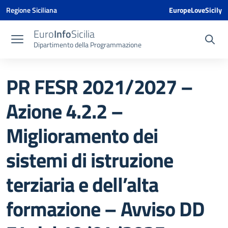
Vai ai contenuti
Vai al menu di navigazione
Vai al footer
Vai al banner delle Cookie Policy
Regione Siciliana
EuropeLoveSicily
Euro
Info
Sicilia
Dipartimento della Programmazione
PR FESR 2021/2027 –
Azione 4.2.2 –
Miglioramento dei
sistemi di istruzione
terziaria e dell’alta
formazione – Avviso DD