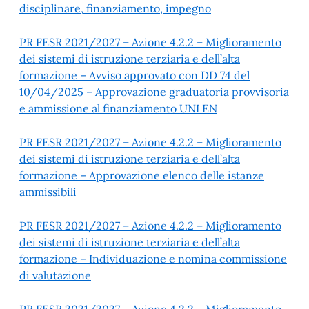
disciplinare, finanziamento, impegno
PR FESR 2021/2027 – Azione 4.2.2 – Miglioramento
dei sistemi di istruzione terziaria e dell’alta
formazione – Avviso approvato con DD 74 del
10/04/2025 – Approvazione graduatoria provvisoria
e ammissione al finanziamento UNI EN
PR FESR 2021/2027 – Azione 4.2.2 – Miglioramento
dei sistemi di istruzione terziaria e dell’alta
formazione – Approvazione elenco delle istanze
ammissibili
PR FESR 2021/2027 – Azione 4.2.2 – Miglioramento
dei sistemi di istruzione terziaria e dell’alta
formazione – Individuazione e nomina commissione
di valutazione