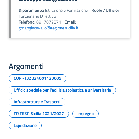
Dipartimento:
Istruzione e Formazione
Ruolo / Ufficio:
Funzionario Direttivo
Telefono:
0917072871
Email:
gmangiacavallo@regione.sicilia.it
Argomenti
CUP - I32B24001120009
Ufficio speciale per l’edilizia scolastica e universitaria
Infrastrutture e Trasporti
PR FESR Sicilia 2021/2027
Impegno
Liquidazione