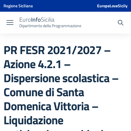
Vai ai contenuti
Vai al menu di navigazione
Vai al footer
Vai al banner delle Cookie Policy
Regione Siciliana
EuropeLoveSicily
Euro
Info
Sicilia
Dipartimento della Programmazione
PR FESR 2021/2027 –
Azione 4.2.1 –
Dispersione scolastica –
Comune di Santa
Domenica Vittoria –
Liquidazione