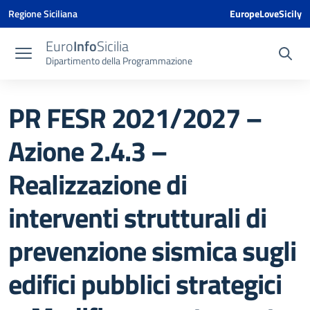
Vai ai contenuti
Vai al menu di navigazione
Vai al footer
Vai al banner delle Cookie Policy
Regione Siciliana
EuropeLoveSicily
Euro
Info
Sicilia
Dipartimento della Programmazione
PR FESR 2021/2027 –
Azione 2.4.3 –
Realizzazione di
interventi strutturali di
prevenzione sismica sugli
edifici pubblici strategici