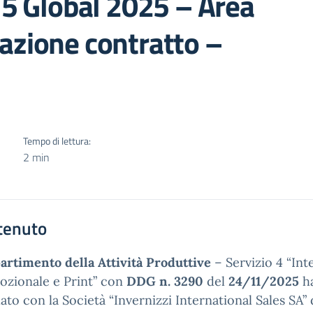
g 5 Global 2025 – Area
azione contratto –
Tempo di lettura:
2 min
tenuto
artimento della Attività Produttive
– Servizio 4 “Int
zionale e Print” con
DDG n. 3290
del
24/11/2025
h
lato con la Società “Invernizzi International Sales SA” 