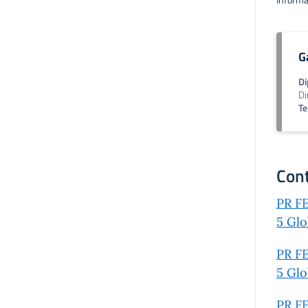
Informa
G
Di
Di
Te
Cont
PR FE
5 Glo
PR FE
5 Glo
PR FE