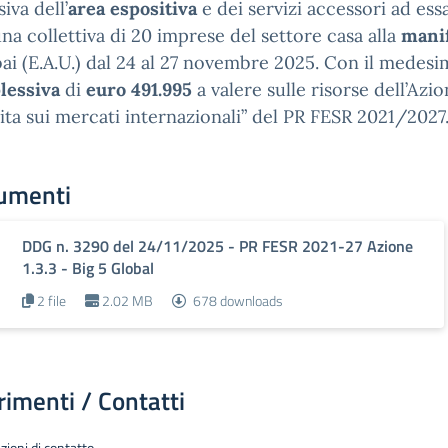
iva dell’
area espositiva
e dei servizi accessori ad essa
na collettiva di 20 imprese del settore casa alla
manif
ai (E.A.U.) dal 24 al 27 novembre 2025. Con il medes
lessiva
di
euro 491.995
a valere sulle risorse dell’Azi
ita sui mercati internazionali” del PR FESR 2021/2027
umenti
DDG n. 3290 del 24/11/2025 - PR FESR 2021-27 Azione
1.3.3 - Big 5 Global
2 file
2.02 MB
678 downloads
rimenti / Contatti