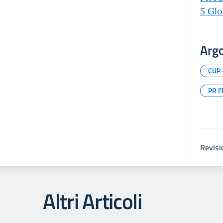
5 Glo
Arg
CUP
PR F
Revisi
Altri Articoli