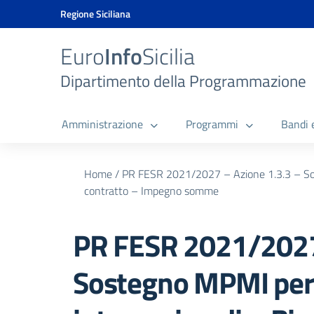
Vai ai contenuti
Vai al menu di navigazione
Vai al footer
Vai al banner delle Cookie Policy
Regione Siciliana
Euro
Info
Sicilia
Dipartimento della Programmazione
Amministrazione
Programmi
Bandi 
Home
/
PR FESR 2021/2027 – Azione 1.3.3 – Sost
contratto – Impegno somme
PR FESR 2021/2027 
Sostegno MPMI per l