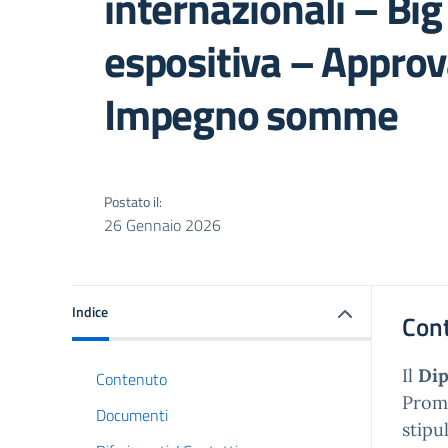
internazionali – Bi
espositiva – Approv
Impegno somme
Postato il:
26 Gennaio 2026
Indice
Con
Il
Dip
Contenuto
Promo
Documenti
stipu