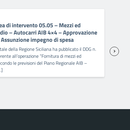
06 A
a di intervento 05.05 – Mezzi ed
PR 
ndio – Autocarri AIB 4×4 – Approvazione
ant
– Assunzione impegno di spesa
sp
ale della Regione Siciliana ha pubblicato il DDG n.
Il C
ente all’operazione “Fornitura di mezzi ed
2238
condo le previsioni del Piano Regionale AIB –
attr
…]
Pick