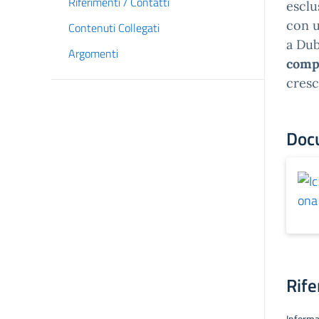
Riferimenti / Contatti
esclus
con u
Contenuti Collegati
a Dub
Argomenti
comp
cresc
Doc
Rife