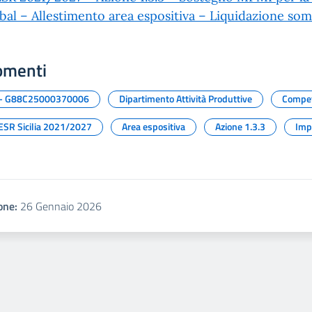
bal – Allestimento area espositiva – Liquidazione so
omenti
 - G88C25000370006
Dipartimento Attività Produttive
Compet
ESR Sicilia 2021/2027
Area espositiva
Azione 1.3.3
Imp
one:
26 Gennaio 2026