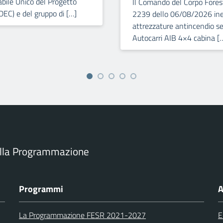
bile Unico del Progetto
Il Comando del Corpo Forest
DEC) e del gruppo di […]
2239 dello 06/08/2026 iner
attrezzature antincendio se
Autocarri AIB 4×4 cabina [
ella Programmazione
Programmi
A
La Programmazione FESR 2021-2027
E