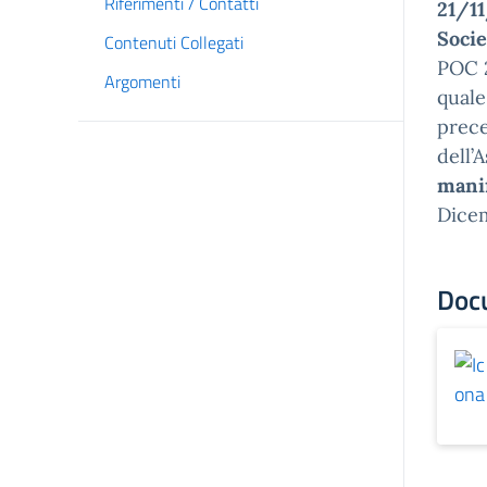
Riferimenti / Contatti
21/1
Socie
Contenuti Collegati
POC 2
Argomenti
quale
prece
dell’
manif
Dice
Doc