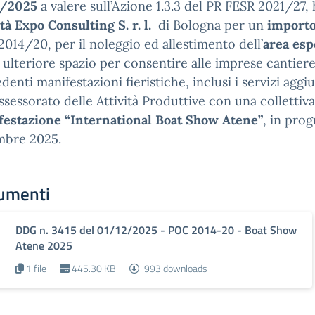
1/2025
a valere sull’Azione 1.3.3 del PR FESR 2021/27,
tà Expo Consulting S. r. l.
di Bologna per un
importo
014/20, per il noleggio ed allestimento dell’
area esp
 ulteriore spazio per consentire alle imprese cantiere
denti manifestazioni fieristiche, inclusi i servizi aggi
Assessorato delle Attività Produttive con una collettiva
estazione “International Boat Show Atene”
, in pro
mbre 2025.
umenti
DDG n. 3415 del 01/12/2025 - POC 2014-20 - Boat Show
Atene 2025
1 file
445.30 KB
993 downloads