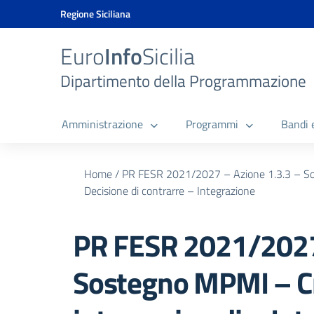
Vai ai contenuti
Vai al menu di navigazione
Vai al footer
Vai al banner delle Cookie Policy
Regione Siciliana
Euro
Info
Sicilia
Dipartimento della Programmazione
Amministrazione
Programmi
Bandi 
Home
/
PR FESR 2021/2027 – Azione 1.3.3 – Sost
Decisione di contrarre – Integrazione
PR FESR 2021/2027 
Sostegno MPMI – Cr