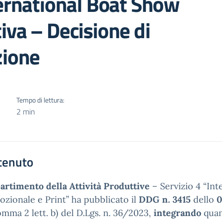
ternational Boat Show
iva – Decisione di
zione
Tempo di lettura:
2 min
tenuto
artimento della Attività Produttive
– Servizio 4 “Inte
zionale e Print” ha pubblicato il
DDG n. 3415
dello
0
omma 2 lett. b) del D.Lgs. n. 36/2023,
integrando
quan