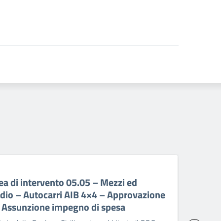
06 A
a di intervento 05.05 – Mezzi ed
PR 
ndio – Autocarri AIB 4×4 – Approvazione
ant
– Assunzione impegno di spesa
sp