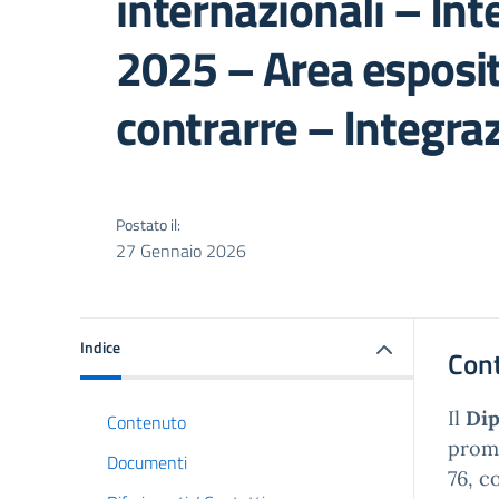
internazionali – In
2025 – Area esposit
contrarre – Integra
Postato il:
27 Gennaio 2026
Indice
Con
Il
Dip
Contenuto
promo
Documenti
76, c