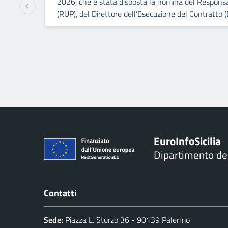
2026, che è stata disposta la nomina del Responsa
(RUP), del Direttore dell’Esecuzione del Contratto (
Euro
Info
Sicilia
Dipartimento d
Contatti
Sede:
Piazza L. Sturzo 36 - 90139 Palermo