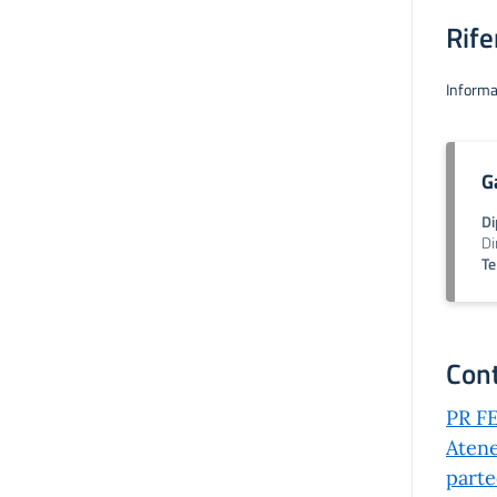
Rife
Informa
G
Di
Di
Te
Cont
PR FE
Atene
parte