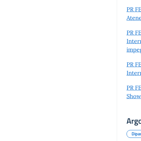
PR FE
Atene
PR FE
Inter
impe
PR FE
Inter
PR FE
Show
Arg
Dipar