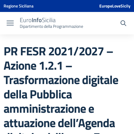
Vai ai contenuti
Vai al menu di navigazione
Vai al footer
Vai al banner delle Cookie Policy
Regione Siciliana
EuropeLoveSicily
Euro
Info
Sicilia
Dipartimento della Programmazione
PR FESR 2021/2027 –
Azione 1.2.1 –
Trasformazione digitale
della Pubblica
amministrazione e
attuazione dell’Agenda