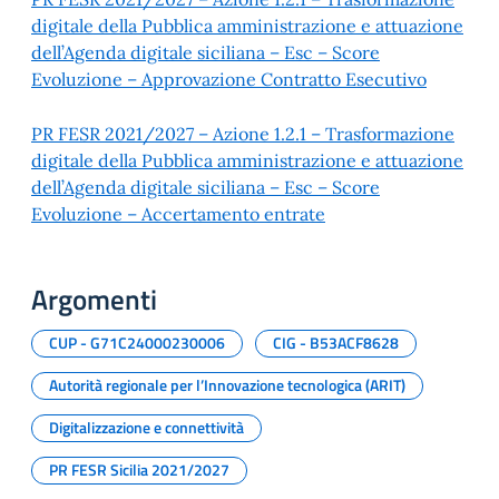
digitale della Pubblica amministrazione e attuazione
dell’Agenda digitale siciliana – Esc – Score
Evoluzione – Approvazione Contratto Esecutivo
PR FESR 2021/2027 – Azione 1.2.1 – Trasformazione
digitale della Pubblica amministrazione e attuazione
dell’Agenda digitale siciliana – Esc – Score
Evoluzione – Accertamento entrate
Argomenti
CUP - G71C24000230006
CIG - B53ACF8628
Autorità regionale per l’Innovazione tecnologica (ARIT)
Digitalizzazione e connettività
PR FESR Sicilia 2021/2027