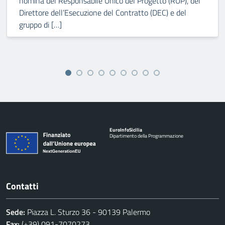
nomina del Responsabile Unico del Progetto (RUP), del
Direttore dell’Esecuzione del Contratto (DEC) e del
gruppo di […]
Euro
Info
Sicilia
Dipartimento della Programmazione
Contatti
Sede:
Piazza L. Sturzo 36 - 90139 Palermo
Fax:
(+39) 091-7070273