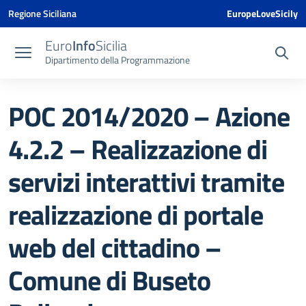
Vai ai contenuti
Vai al menu di navigazione
Vai al footer
Vai al banner delle Cookie Policy
Regione Siciliana
EuropeLoveSicily
Euro
Info
Sicilia
Dipartimento della Programmazione
POC 2014/2020 – Azione
4.2.2 – Realizzazione di
servizi interattivi tramite
realizzazione di portale
web del cittadino –
Comune di Buseto