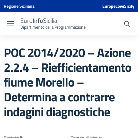
Vai ai contenuti
Vai al menu di navigazione
Vai al footer
Vai al banner delle Cookie Policy
Regione Siciliana
EuropeLoveSicily
Euro
Info
Sicilia
Dipartimento della Programmazione
POC 2014/2020 – Azione
2.2.4 – Riefficientamento
fiume Morello –
Determina a contrarre
indagini diagnostiche
Postato il:
Tempo di lettura: