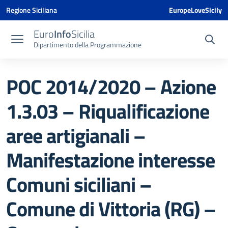
Vai ai contenuti
Vai al menu di navigazione
Vai al footer
Vai al banner delle Cookie Policy
Regione Siciliana
EuropeLoveSicily
Euro
Info
Sicilia
Dipartimento della Programmazione
POC 2014/2020 – Azione
1.3.03 – Riqualificazione
aree artigianali –
Manifestazione interesse
Comuni siciliani –
Comune di Vittoria (RG) –