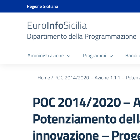
Vai ai contenuti
Vai al menu di navigazione
Vai al footer
Vai al banner delle Cookie Policy
Regione Siciliana
Euro
Info
Sicilia
Dipartimento della Programmazione
Amministrazione
Programmi
Bandi 
Home
/
POC 2014/2020 – Azione 1.1.1 – Potenzia
POC 2014/2020 – Az
Potenziamento della
innovazione – Prog