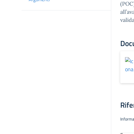
(POC)
all’a
valid
Doc
Rife
Informa