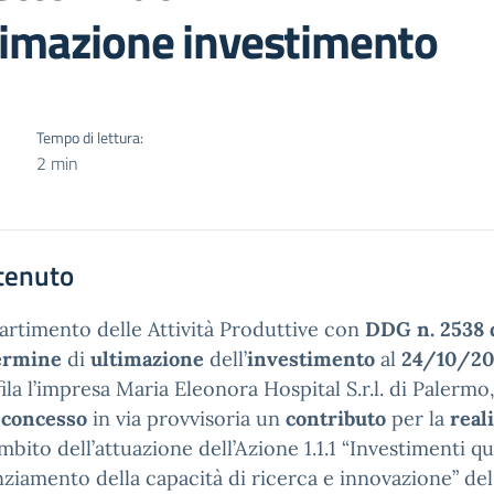
timazione investimento
Tempo di lettura:
2 min
tenuto
partimento delle Attività Produttive con
DDG n. 2538 
ermine
di
ultimazione
dell’
investimento
al
24/10/20
ila l’impresa Maria Eleonora Hospital S.r.l. di Paler
o
concesso
in via provvisoria un
contributo
per la
real
ambito dell’attuazione dell’Azione 1.1.1 “Investimenti qua
ziamento della capacità di ricerca e innovazione”