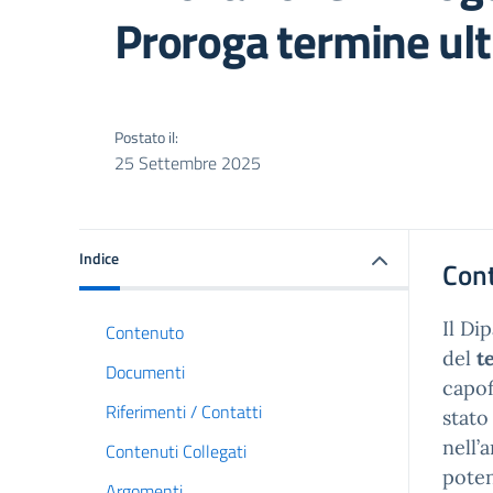
Proroga termine ul
Postato il:
25 Settembre 2025
Indice
Con
Il Di
Contenuto
del
t
Documenti
capof
Riferimenti / Contatti
stat
nell’
Contenuti Collegati
poten
Argomenti