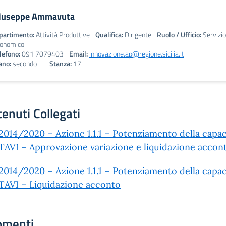
iuseppe Ammavuta
partimento:
Attività Produttive
Qualifica:
Dirigente
Ruolo / Ufficio:
Servizio
onomico
lefono:
091 7079403
Email:
innovazione.ap@regione.sicilia.it
ano:
secondo
|
Stanza:
17
enuti Collegati
014/2020 – Azione 1.1.1 – Potenziamento della capaci
AVI – Approvazione variazione e liquidazione accon
014/2020 – Azione 1.1.1 – Potenziamento della capaci
AVI – Liquidazione acconto
omenti