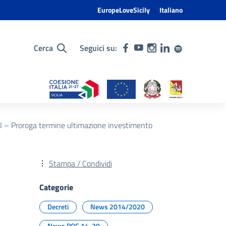
EuropeLoveSicily
Italiano
Cerca
Seguici su:
I – Proroga termine ultimazione investimento
Stampa / Condividi
Categorie
Decreti
News 2014/2020
News POC 14-20