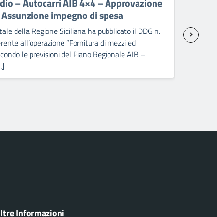
ndio – Autocarri AIB 4×4 – Approvazione
ant
– Assunzione impegno di spesa
sp
ale della Regione Siciliana ha pubblicato il DDG n.
Il C
ente all’operazione “Fornitura di mezzi ed
2238
condo le previsioni del Piano Regionale AIB –
attr
…]
Pick
ltre Informazioni