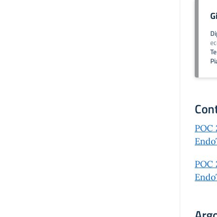
G
Di
ec
Te
Pi
Cont
POC 2
EndoT
POC 2
EndoT
Arg