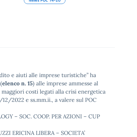
dito e aiuti alle imprese turistiche” ha
(
elenco n. 15
) alle imprese ammesse al
 maggiori costi legati alla crisi energetica
/12/2022 e ss.mm.ii., a valere sul POC
LOGY – SOC. COOP. PER AZIONI – CUP
UZZI ERICINA LIBERA – SOCIETA’