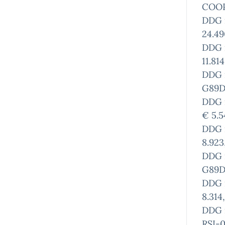
COOP
DDG 
24.49
DDG 
11.81
DDG 
G89D
DDG 
€ 5.5
DDG 
8.923
DDG 
G89D
DDG 
8.314
DDG 
RSI-