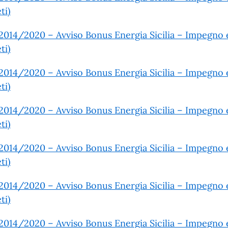
ti)
014/2020 – Avviso Bonus Energia Sicilia – Impegno e
ti)
014/2020 – Avviso Bonus Energia Sicilia – Impegno e
ti)
014/2020 – Avviso Bonus Energia Sicilia – Impegno e
ti)
014/2020 – Avviso Bonus Energia Sicilia – Impegno e
ti)
014/2020 – Avviso Bonus Energia Sicilia – Impegno e
ti)
014/2020 – Avviso Bonus Energia Sicilia – Impegno e