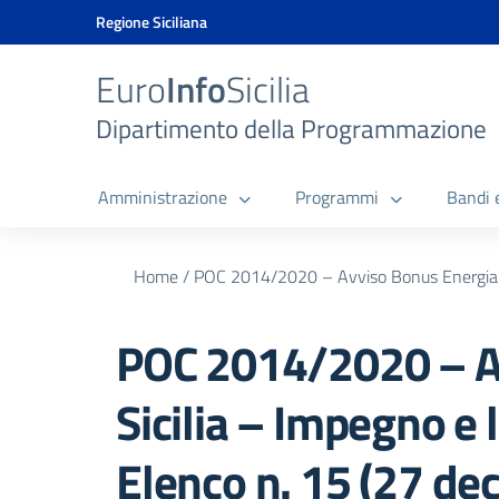
Vai ai contenuti
Vai al menu di navigazione
Vai al footer
Vai al banner delle Cookie Policy
Regione Siciliana
Euro
Info
Sicilia
Dipartimento della Programmazione
Amministrazione
Programmi
Bandi 
Home
/
POC 2014/2020 – Avviso Bonus Energia Si
POC 2014/2020 – A
Sicilia – Impegno e
Elenco n. 15 (27 dec