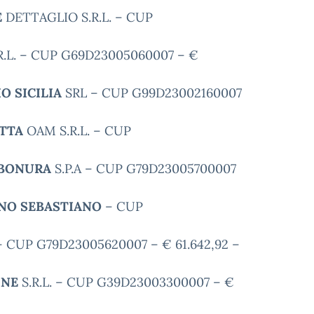
E
DETTAGLIO S.R.L. – CUP
R.L. – CUP G69D23005060007 – €
O SICILIA
SRL – CUP G99D23002160007
TTA
OAM S.R.L. – CUP
BONURA
S.P.A – CUP G79D23005700007
NO SEBASTIANO
– CUP
 – CUP G79D23005620007 – € 61.642,92 –
INE
S.R.L. – CUP G39D23003300007 – €