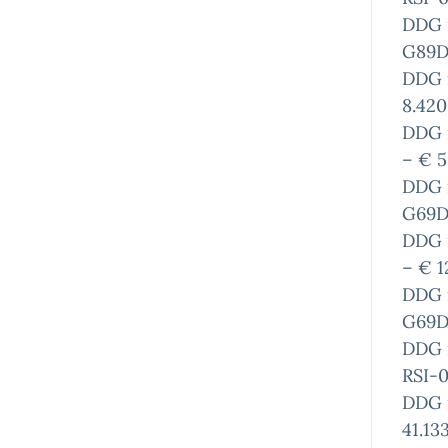
DDG 
G89D
DDG 
8.420
DDG 
– € 5
DDG 
G69D
DDG 
– € 1
DDG 
G69D
DDG 
RSI-
DDG 
41.13