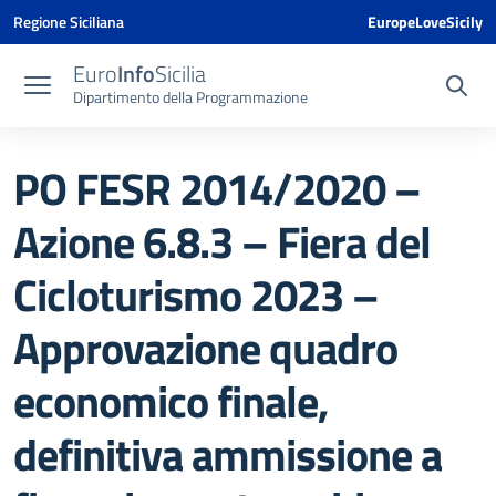
Vai ai contenuti
Vai al menu di navigazione
Vai al footer
Vai al banner delle Cookie Policy
Regione Siciliana
EuropeLoveSicily
Euro
Info
Sicilia
Dipartimento della Programmazione
PO FESR 2014/2020 –
Azione 6.8.3 – Fiera del
Cicloturismo 2023 –
Approvazione quadro
economico finale,
definitiva ammissione a