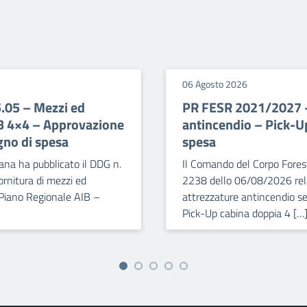
06 Agosto 2026
5.05 – Mezzi ed
PR FESR 2021/2027 – 
IB 4×4 – Approvazione
antincendio – Pick-U
gno di spesa
spesa
ana ha pubblicato il DDG n.
Il Comando del Corpo Forest
rnitura di mezzi ed
2238 dello 06/08/2026 relat
 Piano Regionale AIB –
attrezzature antincendio se
Pick-Up cabina doppia 4 […