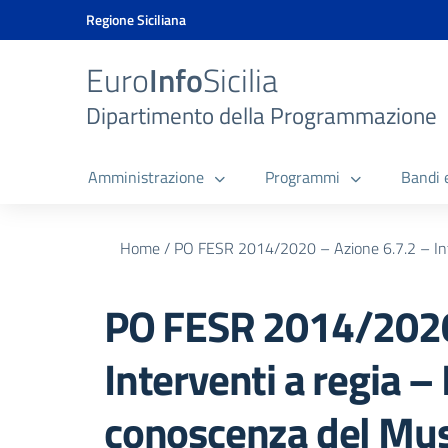
Vai ai contenuti
Vai al menu di navigazione
Vai al footer
Vai al banner delle Cookie Policy
Regione Siciliana
Euro
Info
Sicilia
Dipartimento della Programmazione
Amministrazione
Programmi
Bandi 
Home
/
PO FESR 2014/2020 – Azione 6.7.2 – Int
PO FESR 2014/2020 
Interventi a regia 
conoscenza del Mus