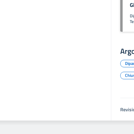
G
Di
Te
Arg
Dipar
Chiu
Revisi