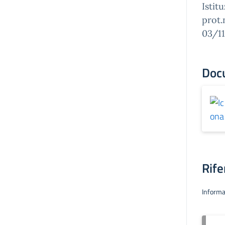
Istit
prot.
03/11
Doc
Rife
Informa