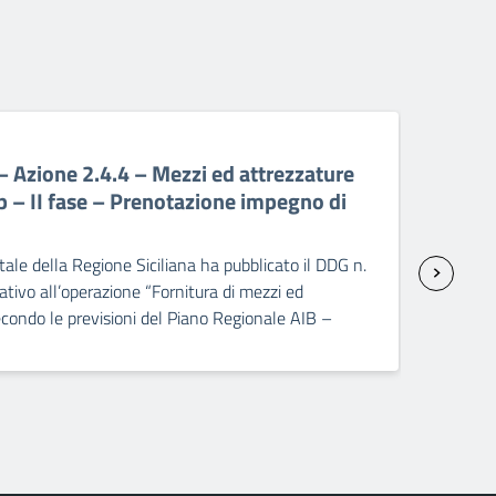
06 A
Azione 2.4.4 – Mezzi ed attrezzature
PR 
p – II fase – Prenotazione impegno di
att
sp
ale della Regione Siciliana ha pubblicato il DDG n.
Il C
ivo all’operazione “Fornitura di mezzi ed
2237
condo le previsioni del Piano Regionale AIB –
seco
]
dopp