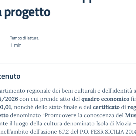
 progetto
Tempo di lettura:
1 min
tenuto
partimento regionale dei beni culturali e dell’identità 
5/2026
con cui prende atto del
quadro economico
fi
0,01
, nonché dello stato finale e del
certificato
di
re
etto
denominato “Promuovere la conoscenza del
Mus
nte il luogo della cultura denominato Isola di Mozia –
 nell’ambito dell’azione 6.7.2 del P.O. FESR SICILIA 20