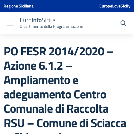
Vai ai contenuti
Vai al menu di navigazione
Vai al footer
Vai al banner delle Cookie Policy
Regione Siciliana
EuropeLoveSicily
Euro
Info
Sicilia
Dipartimento della Programmazione
PO FESR 2014/2020 –
Azione 6.1.2 –
Ampliamento e
adeguamento Centro
Comunale di Raccolta
RSU – Comune di Sciacca