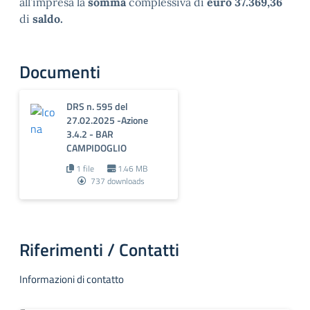
all’impresa la
somma
complessiva di
euro 37.369,36
di
saldo.
Documenti
DRS n. 595 del
27.02.2025 -Azione
3.4.2 - BAR
CAMPIDOGLIO
1 file
1.46 MB
737 downloads
Riferimenti / Contatti
Informazioni di contatto