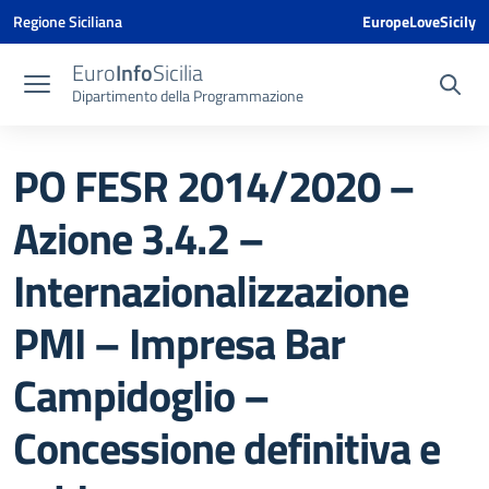
Vai ai contenuti
Vai al menu di navigazione
Vai al footer
Vai al banner delle Cookie Policy
Regione Siciliana
EuropeLoveSicily
Euro
Info
Sicilia
Dipartimento della Programmazione
PO FESR 2014/2020 –
Azione 3.4.2 –
Internazionalizzazione
PMI – Impresa Bar
Campidoglio –
Concessione definitiva e