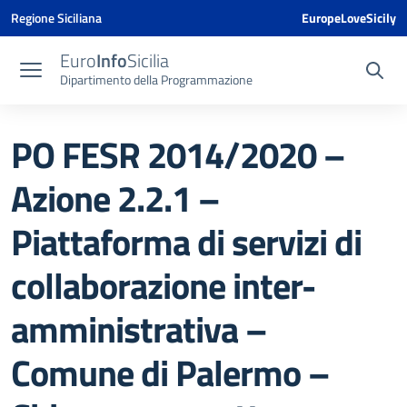
Vai ai contenuti
Vai al menu di navigazione
Vai al footer
Vai al banner delle Cookie Policy
Regione Siciliana
EuropeLoveSicily
Euro
Info
Sicilia
Dipartimento della Programmazione
PO FESR 2014/2020 –
Azione 2.2.1 –
Piattaforma di servizi di
collaborazione inter-
amministrativa –
Comune di Palermo –