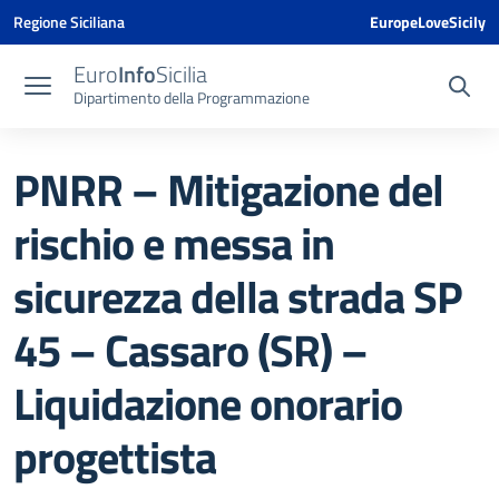
Vai ai contenuti
Vai al menu di navigazione
Vai al footer
Vai al banner delle Cookie Policy
Regione Siciliana
EuropeLoveSicily
Euro
Info
Sicilia
Dipartimento della Programmazione
PNRR – Mitigazione del
rischio e messa in
sicurezza della strada SP
45 – Cassaro (SR) –
Liquidazione onorario
progettista