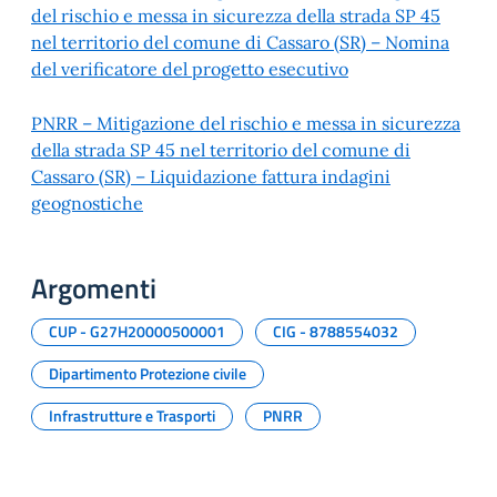
del rischio e messa in sicurezza della strada SP 45
nel territorio del comune di Cassaro (SR) – Nomina
del verificatore del progetto esecutivo
PNRR – Mitigazione del rischio e messa in sicurezza
della strada SP 45 nel territorio del comune di
Cassaro (SR) – Liquidazione fattura indagini
geognostiche
Argomenti
CUP - G27H20000500001
CIG - 8788554032
Dipartimento Protezione civile
Infrastrutture e Trasporti
PNRR