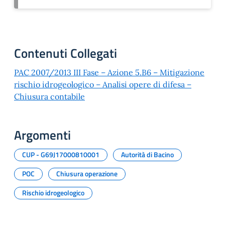
Contenuti Collegati
PAC 2007/2013 III Fase – Azione 5.B6 – Mitigazione
rischio idrogeologico – Analisi opere di difesa –
Chiusura contabile
Argomenti
CUP - G69J17000810001
Autorità di Bacino
POC
Chiusura operazione
Rischio idrogeologico