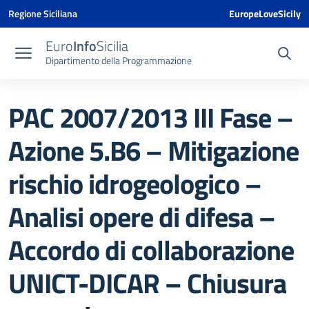
Vai ai contenuti
Vai al menu di navigazione
Vai al footer
Vai al banner delle Cookie Policy
Regione Siciliana
EuropeLoveSicily
Euro
Info
Sicilia
Dipartimento della Programmazione
PAC 2007/2013 III Fase –
Azione 5.B6 – Mitigazione
rischio idrogeologico –
Analisi opere di difesa –
Accordo di collaborazione
UNICT-DICAR – Chiusura