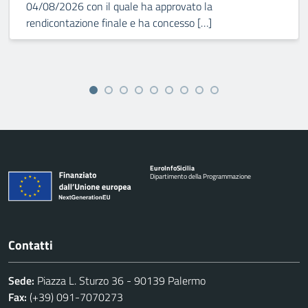
04/08/2026 con il quale ha approvato la
rendicontazione finale e ha concesso […]
Euro
Info
Sicilia
Dipartimento della Programmazione
Contatti
Sede:
Piazza L. Sturzo 36 - 90139 Palermo
Fax:
(+39) 091-7070273