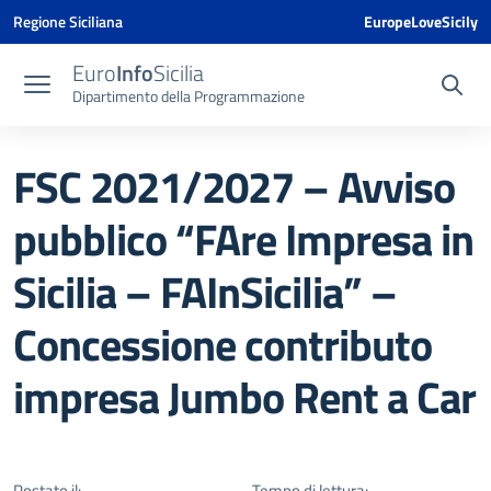
Vai ai contenuti
Vai al menu di navigazione
Vai al footer
Vai al banner delle Cookie Policy
Regione Siciliana
EuropeLoveSicily
Euro
Info
Sicilia
Dipartimento della Programmazione
FSC 2021/2027 – Avviso
pubblico “FAre Impresa in
Sicilia – FAInSicilia” –
Concessione contributo
impresa Jumbo Rent a Car
Postato il:
Tempo di lettura: