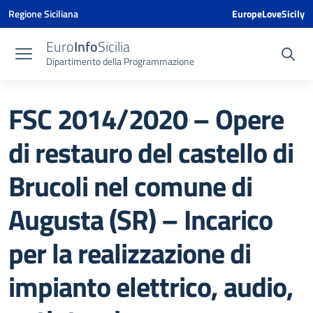
Vai ai contenuti
Vai al menu di navigazione
Vai al footer
Vai al banner delle Cookie Policy
Regione Siciliana
EuropeLoveSicily
Euro
Info
Sicilia
Dipartimento della Programmazione
FSC 2014/2020 – Opere
di restauro del castello di
Brucoli nel comune di
Augusta (SR) – Incarico
per la realizzazione di
impianto elettrico, audio,