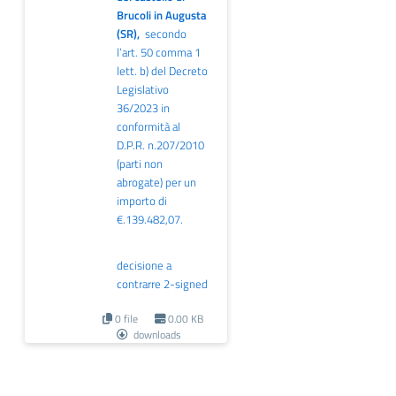
Brucoli in Augusta
(SR),
secondo
l’art. 50 comma 1
lett. b) del Decreto
Legislativo
36/2023 in
conformità al
D.P.R. n.207/2010
(parti non
abrogate) per un
importo di
€.139.482,07.
decisione a
contrarre 2-signed
0 file
0.00 KB
downloads