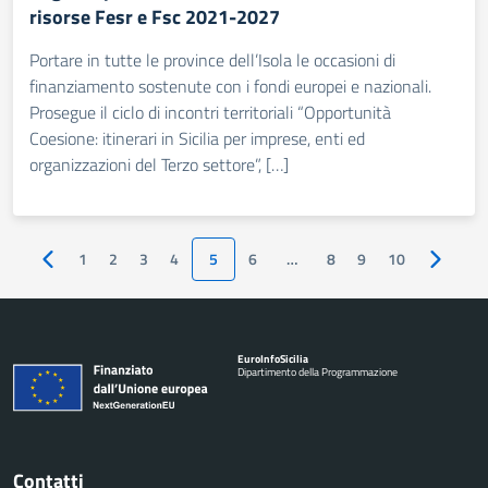
risorse Fesr e Fsc 2021-2027
Portare in tutte le province dell’Isola le occasioni di
finanziamento sostenute con i fondi europei e nazionali.
Prosegue il ciclo di incontri territoriali “Opportunità
Coesione: itinerari in Sicilia per imprese, enti ed
organizzazioni del Terzo settore”, […]
1
2
3
4
5
6
…
8
9
10
Pagina precedente
Pagina 
Euro
Info
Sicilia
Dipartimento della Programmazione
Contatti