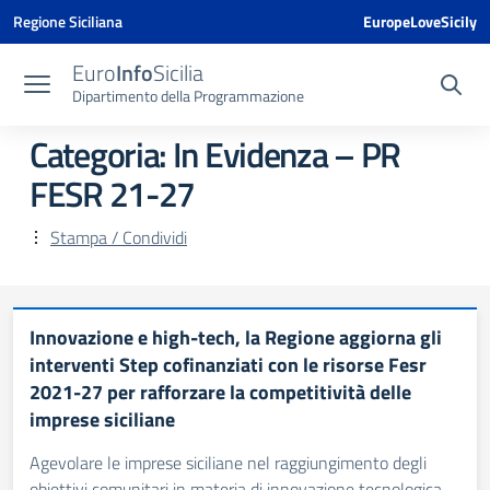
Vai ai contenuti
Vai al menu di navigazione
Vai al footer
Vai al banner delle Cookie Policy
Regione Siciliana
EuropeLoveSicily
Euro
Info
Sicilia
Dipartimento della Programmazione
Categoria:
In Evidenza – PR
FESR 21-27
Stampa / Condividi
Innovazione e high-tech, la Regione aggiorna gli
interventi Step cofinanziati con le risorse Fesr
2021-27 per rafforzare la competitività delle
imprese siciliane
Agevolare le imprese siciliane nel raggiungimento degli
obiettivi comunitari in materia di innovazione tecnologica,