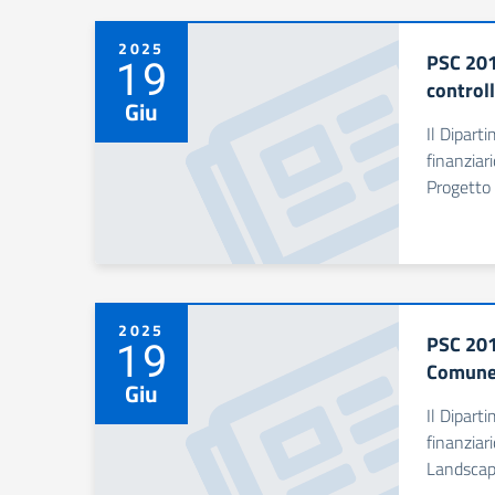
2025
PSC 201
19
control
Giu
Il Dipart
finanziar
Progetto 
2025
PSC 201
19
Comune 
Giu
Il Dipart
finanziar
Landscap