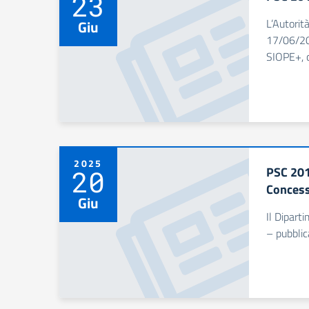
23
L’Autorit
Giu
17/06/20
SIOPE+, 
2025
PSC 201
20
Concess
Giu
Il Dipart
– pubblic