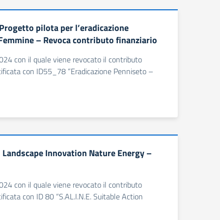
rogetto pilota per l’eradicazione
 Femmine – Revoca contributo finanziario
24 con il quale viene revocato il contributo
tificata con ID55_78 “Eradicazione Penniseto –
on Landscape Innovation Nature Energy –
24 con il quale viene revocato il contributo
icata con ID 80 “S.AL.I.N.E. Suitable Action