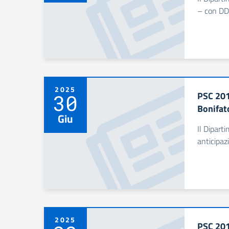
– con DD
2025
PSC 201
30
Bonifat
Giu
Il Dipart
anticipaz
2025
PSC 201