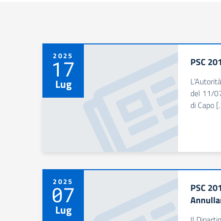
2025
PSC 201
17
L’Autorit
Lug
del 11/0
di Capo [
2025
PSC 201
07
Annulla
Lug
Il Dipart