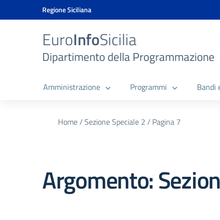
Vai ai contenuti
Vai al menu di navigazione
Vai al footer
Vai al banner delle Cookie Policy
Regione Siciliana
Euro
Info
Sicilia
Dipartimento della Programmazione
Amministrazione
Programmi
Bandi 
Home
/
Sezione Speciale 2
/
Pagina 7
Argomento: Sezion