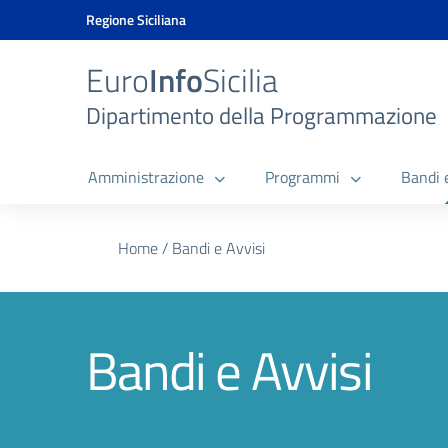
Vai ai contenuti
Vai al menu di navigazione
Vai al footer
Vai al banner delle Cookie Policy
Regione Siciliana
Euro
Info
Sicilia
Dipartimento della Programmazione
Amministrazione
Programmi
Bandi 
Home
/
Bandi e Avvisi
Bandi e Avvisi