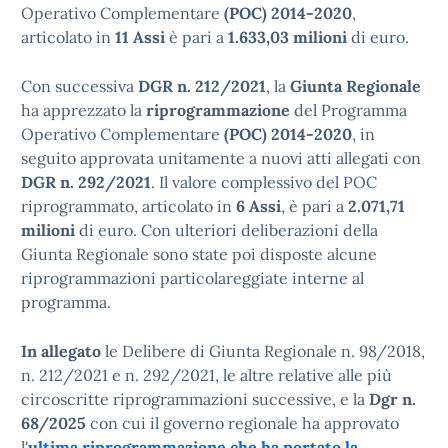
Operativo Complementare
(POC) 2014-2020
,
articolato in
11 Assi
è pari a
1.633,03 milioni
di euro.
Con successiva
DGR n. 212/2021
, la
Giunta Regionale
ha apprezzato la
riprogrammazione
del Programma
Operativo Complementare
(POC) 2014-2020
, in
seguito approvata unitamente a nuovi atti allegati con
DGR n. 292/2021
. Il valore complessivo del POC
riprogrammato, articolato in
6 Assi
, è pari a
2.071,71
milioni
di euro. Con ulteriori deliberazioni della
Giunta Regionale sono state poi disposte alcune
riprogrammazioni particolareggiate interne al
programma.
In allegato
le Delibere di Giunta Regionale n. 98/2018,
n. 212/2021 e n. 292/2021, le altre relative alle più
circoscritte riprogrammazioni successive, e la
Dgr n.
68/2025
con cui il governo regionale ha approvato
l'
ultima riprogrammazione che ha portato la