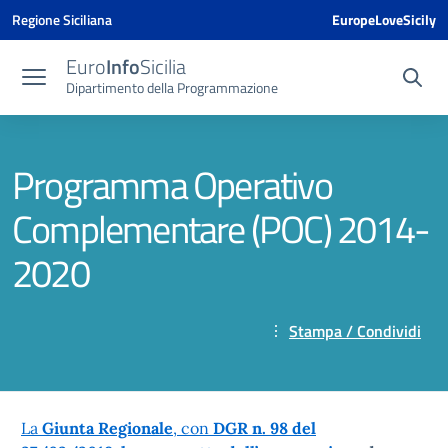
Vai ai contenuti
Vai al menu di navigazione
Vai al footer
Vai al banner delle Cookie Policy
Regione Siciliana
EuropeLoveSicily
Euro
Info
Sicilia
Dipartimento della Programmazione
Programma Operativo
Complementare (POC) 2014-
2020
Stampa / Condividi
La
Giunta Regionale
,
con
DGR n. 98 del