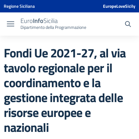
Vai ai contenuti
Vai al menu di navigazione
Vai al footer
Vai al banner delle Cookie Policy
Regione Siciliana
EuropeLoveSicily
Euro
Info
Sicilia
Dipartimento della Programmazione
Fondi Ue 2021-27, al via
tavolo regionale per il
coordinamento e la
gestione integrata delle
risorse europee e
nazionali