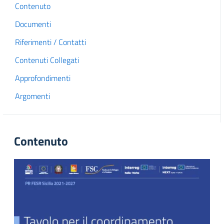
Contenuto
Documenti
Riferimenti / Contatti
Contenuti Collegati
Approfondimenti
Argomenti
Contenuto