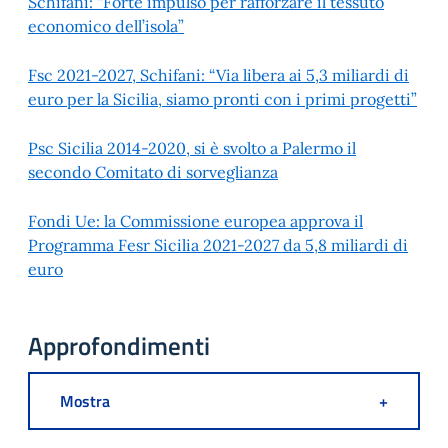
Schifani: “Forte impulso per rafforzare il tessuto
economico dell’isola”
Fsc 2021-2027, Schifani: “Via libera ai 5,3 miliardi di
euro per la Sicilia, siamo pronti con i primi progetti”
Psc Sicilia 2014-2020, si è svolto a Palermo il
secondo Comitato di sorveglianza
Fondi Ue: la Commissione europea approva il
Programma Fesr Sicilia 2021-2027 da 5,8 miliardi di
euro
Approfondimenti
Mostra
+