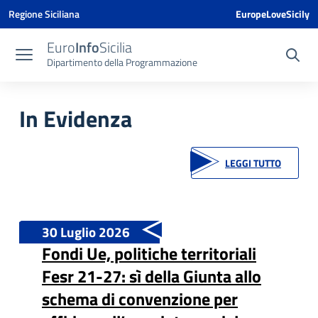
Vai ai contenuti
Vai al menu di navigazione
Vai al footer
Vai al banner delle Cookie Policy
Regione Siciliana
EuropeLoveSicily
Euro
Info
Sicilia
Dipartimento della Programmazione
In Evidenza
LEGGI TUTTO
30 Luglio 2026
Fondi Ue, politiche territoriali
Fesr 21-27: sì della Giunta allo
schema di convenzione per