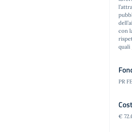
l’att
pubbl
dell’
con l
rispe
quali
Fon
PR F
Cost
€ 72