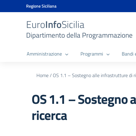
Vai ai contenuti
Vai al menu di navigazione
Vai al footer
Vai al banner delle Cookie Policy
Regione Siciliana
Euro
Info
Sicilia
Dipartimento della Programmazione
Amministrazione
Programmi
Bandi 
Home
/
OS 1.1 – Sostegno alle infrastrutture di r
OS 1.1 – Sostegno al
ricerca