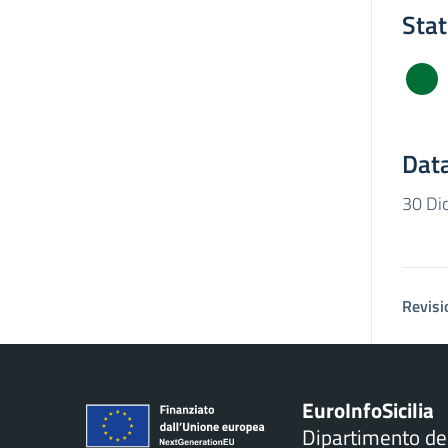
Sta
Data
30 Di
Revisi
Euro
Info
Sicilia
Dipartimento d