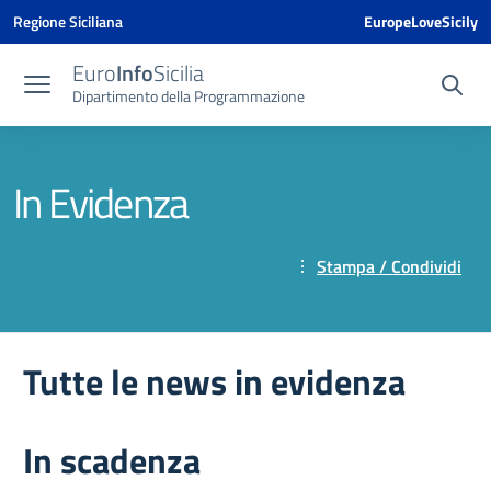
Vai ai contenuti
Vai al menu di navigazione
Vai al footer
Vai al banner delle Cookie Policy
Regione Siciliana
EuropeLoveSicily
Euro
Info
Sicilia
Dipartimento della Programmazione
In Evidenza
Stampa / Condividi
Tutte le news in evidenza
In scadenza