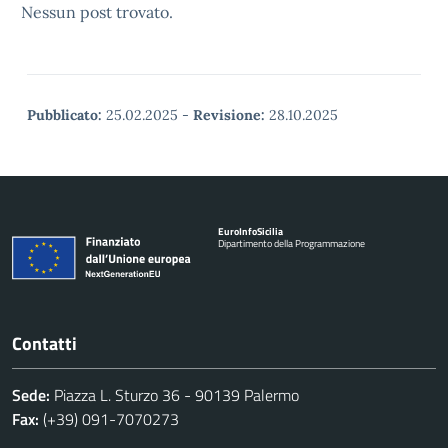
Nessun post trovato.
Pubblicato:
25.02.2025
-
Revisione:
28.10.2025
Euro
Info
Sicilia
Dipartimento della Programmazione
Contatti
Sede:
Piazza L. Sturzo 36 - 90139 Palermo
Fax:
(+39) 091-7070273