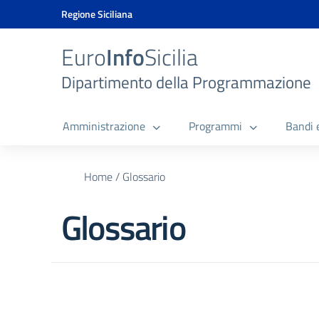
Vai ai contenuti
Vai al menu di navigazione
Vai al footer
Vai al banner delle Cookie Policy
Regione Siciliana
Euro
Info
Sicilia
Dipartimento della Programmazione
Amministrazione
Programmi
Bandi 
Home
/
Glossario
Glossario