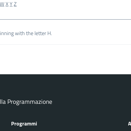
W
X
Y
Z
inning with the letter H.
ella Programmazione
Programmi
A