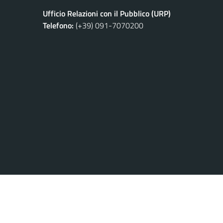
Ufficio Relazioni con il Pubblico (URP)
Telefono:
(+39) 091-7070200
Privacy Policy
Credits
Note Legali
Meccanismo di Feed