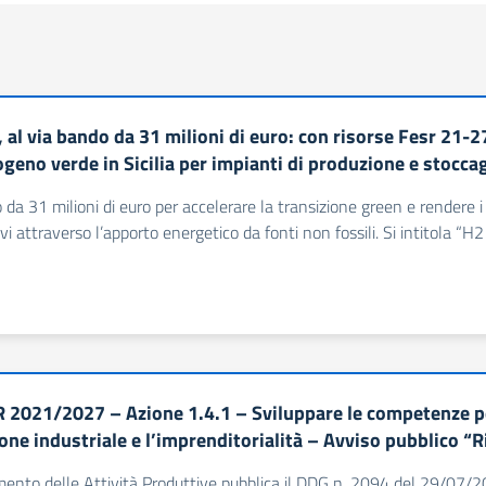
, al via bando da 31 milioni di euro: con risorse Fesr 21-
ogeno verde in Sicilia per impianti di produzione e stocca
da 31 milioni di euro per accelerare la transizione green e rendere i pr
vi attraverso l’apporto energetico da fonti non fossili. Si intitola “H2
 2021/2027 – Azione 1.4.1 – Sviluppare le competenze per 
ione industriale e l’imprenditorialità – Avviso pubblico “
imento delle Attività Produttive pubblica il DDG n. 2094 del 29/07/2