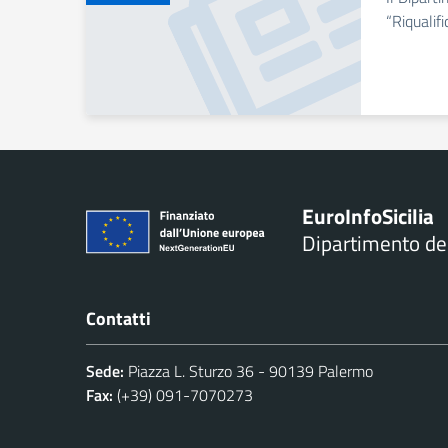
“Riqualif
Euro
Info
Sicilia
Dipartimento d
Contatti
Sede:
Piazza L. Sturzo 36 - 90139 Palermo
Fax:
(+39) 091-7070273