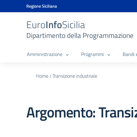
Vai ai contenuti
Vai al menu di navigazione
Vai al footer
Vai al banner delle Cookie Policy
Regione Siciliana
Euro
Info
Sicilia
Dipartimento della Programmazione
Amministrazione
Programmi
Bandi 
Home
/
Transizione industriale
Argomento: Transiz