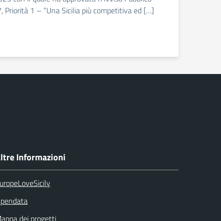
Priorità 1 – “Una Sicilia più competitiva ed […]
ltre Informazioni
uropeLoveSicily
pendata
appa dei progetti