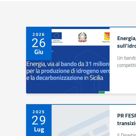
2026
Energia
26
sull’idr
Giu
Un bando 
competiti
2025
PR FESR
29
transiz
Lug
Il Dipart