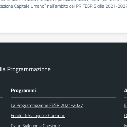
icazione Capitale Umano” nell’ambito del PR FESR Sicilia 2021-2027, 
ella Programmazione
Programmi
A
La Programmazione FESR 2021-2027
E
Fondo di Sviluppo e Coesione
O
Piano Sviluppo e Coesione
M