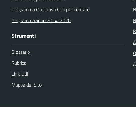
Programma Operativo Complementare
N
Programmazione 2014-2020
N
B
Strumenti
A
Glossario
O
Rubrica
A
Link Utili
Mappa del Sito
back
Dichiarazione di accessibilità