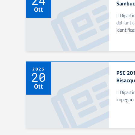
24
Sambuca
Ott
Il Dipart
dell’anti
identifica
2025
PSC 201
20
Bisacqu
Ott
Il Dipart
impegno i