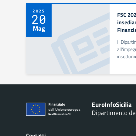
2025
FSC 202
20
insedia
Mag
Finanzi
Il Dipart
all‘impeg
insediam
Euro
Info
Sicilia
Dipartimento d
Contatti