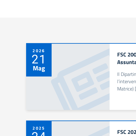
2026
FSC 200
21
Assunta
Mag
Il Dipart
l’interve
Matrice) 
2025
FSC 202