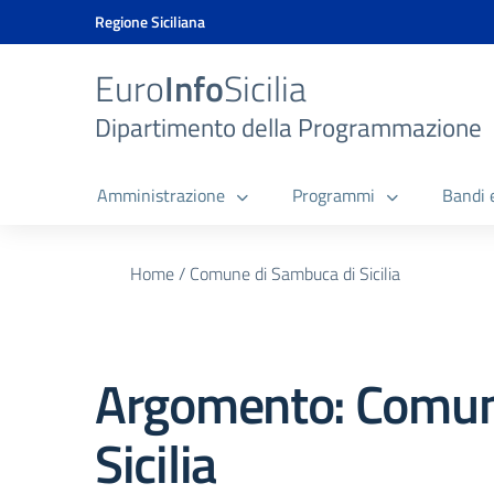
Vai ai contenuti
Vai al menu di navigazione
Vai al footer
Vai al banner delle Cookie Policy
Regione Siciliana
Euro
Info
Sicilia
Dipartimento della Programmazione
Amministrazione
Programmi
Bandi 
Home
/
Comune di Sambuca di Sicilia
Argomento: Comun
Sicilia