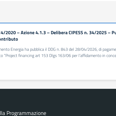
4/2020 – Azione 4.1.3 – Delibera CIPESS n. 34/2025 – P
ontributo
imento Energia ha pubblica il DDG n. 843 del 28/04/2026, di pagamen
to “Project financing art 153 Dlgs 163/06 per l’affidamento in conces
ella Programmazione