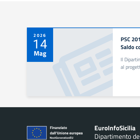
2026
PSC 201
14
Saldo c
Mag
Il Dipart
al proget
Euro
Info
Sicilia
Dipartimento d