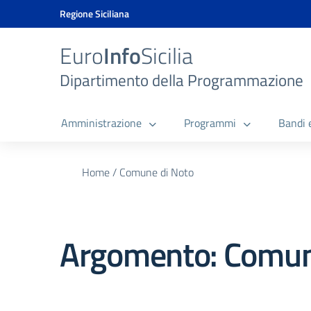
Vai ai contenuti
Vai al menu di navigazione
Vai al footer
Vai al banner delle Cookie Policy
Regione Siciliana
Euro
Info
Sicilia
Dipartimento della Programmazione
Amministrazione
Programmi
Bandi 
Home
/
Comune di Noto
Argomento: Comun