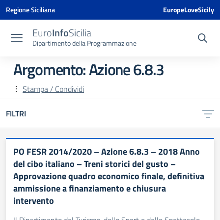
Vai ai contenuti
Vai al menu di navigazione
Vai al footer
Vai al banner delle Cookie Policy
Regione Siciliana
EuropeLoveSicily
Euro
Info
Sicilia
Dipartimento della Programmazione
Argomento: Azione 6.8.3
Stampa / Condividi
FILTRI
PO FESR 2014/2020 – Azione 6.8.3 – 2018 Anno
del cibo italiano – Treni storici del gusto –
Approvazione quadro economico finale, definitiva
ammissione a finanziamento e chiusura
intervento